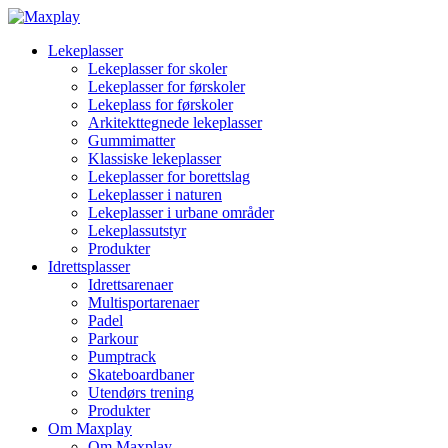
Lekeplasser
Lekeplasser for skoler
Lekeplasser for førskoler
Lekeplass for førskoler
Arkitekttegnede lekeplasser
Gummimatter
Klassiske lekeplasser
Lekeplasser for borettslag
Lekeplasser i naturen
Lekeplasser i urbane områder
Lekeplassutstyr
Produkter
Idrettsplasser
Idrettsarenaer
Multisportarenaer
Padel
Parkour
Pumptrack
Skateboardbaner
Utendørs trening
Produkter
Om Maxplay
Om Maxplay