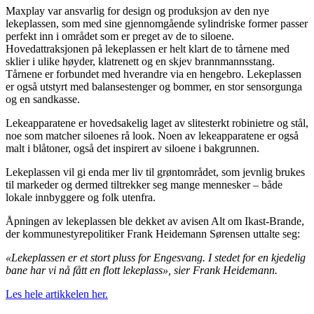
Maxplay var ansvarlig for design og produksjon av den nye
lekeplassen, som med sine gjennomgående sylindriske former passer
perfekt inn i området som er preget av de to siloene.
Hovedattraksjonen på lekeplassen er helt klart de to tårnene med
sklier i ulike høyder, klatrenett og en skjev brannmannsstang.
Tårnene er forbundet med hverandre via en hengebro. Lekeplassen
er også utstyrt med balansestenger og bommer, en stor sensorgunga
og en sandkasse.
Lekeapparatene er hovedsakelig laget av slitesterkt robinietre og stål,
noe som matcher siloenes rå look. Noen av lekeapparatene er også
malt i blåtoner, også det inspirert av siloene i bakgrunnen.
Lekeplassen vil gi enda mer liv til grøntområdet, som jevnlig brukes
til markeder og dermed tiltrekker seg mange mennesker – både
lokale innbyggere og folk utenfra.
Åpningen av lekeplassen ble dekket av avisen Alt om Ikast-Brande,
der kommunestyrepolitiker Frank Heidemann Sørensen uttalte seg:
«Lekeplassen er et stort pluss for Engesvang. I stedet for en kjedelig
bane har vi nå fått en flott lekeplass», sier Frank Heidemann.
Les hele artikkelen her.