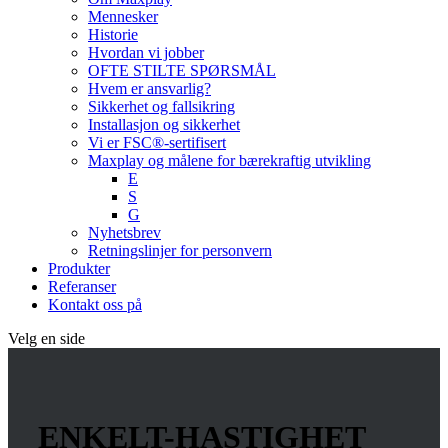
Mennesker
Historie
Hvordan vi jobber
OFTE STILTE SPØRSMÅL
Hvem er ansvarlig?
Sikkerhet og fallsikring
Installasjon og sikkerhet
Vi er FSC®-sertifisert
Maxplay og målene for bærekraftig utvikling
E
S
G
Nyhetsbrev
Retningslinjer for personvern
Produkter
Referanser
Kontakt oss på
Velg en side
ENKELT-HASTIGHET