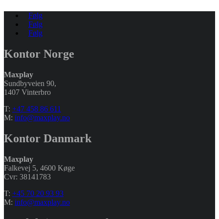
Følg
Følg
Følg
Kontor Norge
Maxplay
Sundbyveien 90,
1407 Vinterbro
T:
+47 458 86 611
M:
info@maxplay.no
Kontor Danmark
Maxplay
Falkevej 5, 4600 Køge
Cvr: 38141783
T:
+45 70 20 93 93
M:
info@maxplay.no