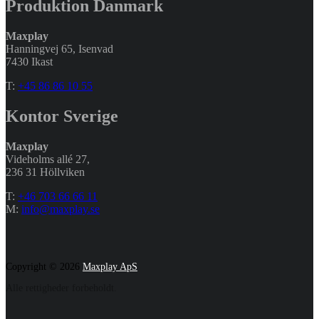
Produktion Danmark
Maxplay
Hanningvej 65, Isenvad
7430 Ikast
T:
+45 86 86 10 55
Kontor Sverige
Maxplay
Videholms allé 27
,
236 31 Höllviken
T:
+46 703 66 66 11
M:
info@maxplay.se
Copyright © 2026
Maxplay ApS
Alle rettigheder forbeholdt.