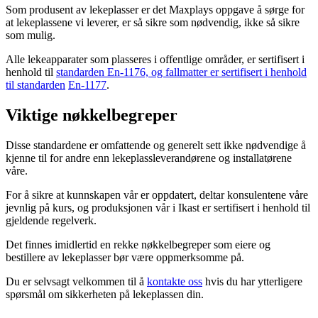
Som produsent av lekeplasser er det Maxplays oppgave å sørge for
at lekeplassene vi leverer, er så sikre som nødvendig, ikke så sikre
som mulig.
Alle lekeapparater som plasseres i offentlige områder, er sertifisert i
henhold til
standarden En-1176, og fallmatter er sertifisert i henhold
til standarden
En-1177
.
Viktige nøkkelbegreper
Disse standardene er omfattende og generelt sett ikke nødvendige å
kjenne til for andre enn lekeplassleverandørene og installatørene
våre.
For å sikre at kunnskapen vår er oppdatert, deltar konsulentene våre
jevnlig på kurs, og produksjonen vår i Ikast er sertifisert i henhold til
gjeldende regelverk.
Det finnes imidlertid en rekke nøkkelbegreper som eiere og
bestillere av lekeplasser bør være oppmerksomme på.
Du er selvsagt velkommen til å
kontakte oss
hvis du har ytterligere
spørsmål om sikkerheten på lekeplassen din.