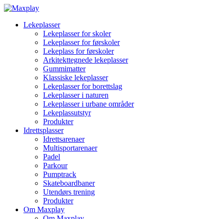
Lekeplasser
Lekeplasser for skoler
Lekeplasser for førskoler
Lekeplass for førskoler
Arkitekttegnede lekeplasser
Gummimatter
Klassiske lekeplasser
Lekeplasser for borettslag
Lekeplasser i naturen
Lekeplasser i urbane områder
Lekeplassutstyr
Produkter
Idrettsplasser
Idrettsarenaer
Multisportarenaer
Padel
Parkour
Pumptrack
Skateboardbaner
Utendørs trening
Produkter
Om Maxplay
Om Maxplay