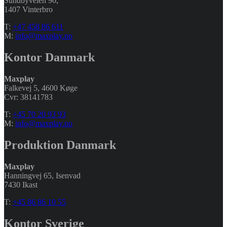
Sundbyveien 90,
1407 Vinterbro
T:
+47 458 86 611
M:
info@maxplay.no
Kontor Danmark
Maxplay
Falkevej 5, 4600 Køge
Cvr: 38141783
T:
+45 70 20 93 93
M:
info@maxplay.no
Produktion Danmark
Maxplay
Hanningvej 65, Isenvad
7430 Ikast
T:
+45 86 86 10 55
Kontor Sverige