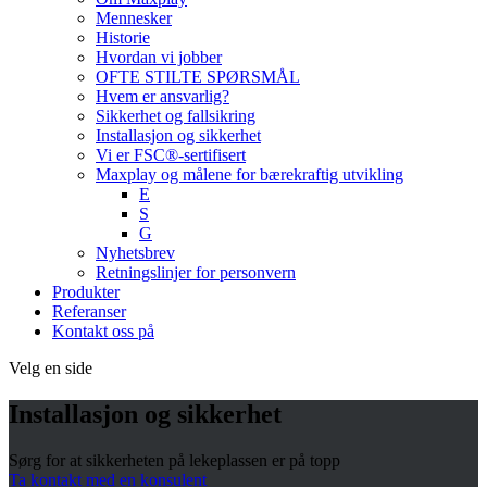
Mennesker
Historie
Hvordan vi jobber
OFTE STILTE SPØRSMÅL
Hvem er ansvarlig?
Sikkerhet og fallsikring
Installasjon og sikkerhet
Vi er FSC®-sertifisert
Maxplay og målene for bærekraftig utvikling
E
S
G
Nyhetsbrev
Retningslinjer for personvern
Produkter
Referanser
Kontakt oss på
Velg en side
Installasjon og sikkerhet
Sørg for at sikkerheten på lekeplassen er på topp
Ta kontakt med en konsulent