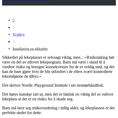
3

5
Vi tilbyr
5
Installasjon og sikkerhet
Sikkerhet på lekeplasser er selvsagt viktig, men..: «Risikotaking bør
være en del av ethvert lekeprogram. Barn må være i stand til å
vurdere risiko og beregne konsekvenser fra de er veldig små, og det
kan de bare gjøre hvis de blir utfordret i de ellers svært kontrollerte
lekemiljøene de tilbys.»
Det skriver Nordic Playground Institute i sin montørhåndbok.
Det høres kanskje rart ut, men det er faktisk en viktig del av enhver
lekeplass at det er en risiko for å skade seg.
Barn må lære seg risikovurdering i tidlig alder, og lekeplassen er det
perfekte stedet for dette.