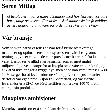
Søren Mittag
«Maxplay er til for å skape utemiljøer med høy lekeverdi for våre
barn, unge og voksne. For at dette skal kunne skje for fremtidige
generasjoner, må vi ta vare på jorden vi bruker og dyrker.»
Vår bransje
Som selskap har vi et felles ansvar for å bruke bærekraftige
materialer og optimalisere arbeidsprosessene våre i en grønnere
retning, og vi ser en økende etterspørsel etter bærekraft fra kundene
våre. Derfor ser vi alltid etter løsninger som er mest mulig
miljøvennlige ved å sørge for at lekeplassene våre er bærekraftige,
slik at vi ikke trenger å bygge nye, men at de kan vare i minst 15-30
år. Vi sørger for at leverandørene våre oppfyller miljøstandarder –
derfor er vår egen produksjon FSC-sertifisert, og vår største
leverandør er PEFC- og FSC-sertifisert og bruker 100 % grønn
energi i sin produksjon.
Maxplays ambisjoner
Maxplays ambisjon er å være blant de fem mest bærekraftige