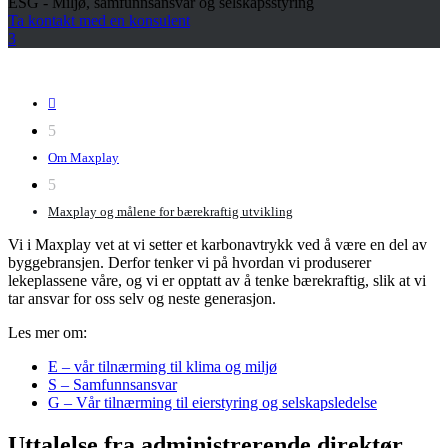
ESG - Miljø, samfunnsansvar og selskapsstyring
Ta kontakt med en konsulent
3

5
Om Maxplay
5
Maxplay og målene for bærekraftig utvikling
Vi i Maxplay vet at vi setter et karbonavtrykk ved å være en del av
byggebransjen. Derfor tenker vi på hvordan vi produserer
lekeplassene våre, og vi er opptatt av å tenke bærekraftig, slik at vi
tar ansvar for oss selv og neste generasjon.
Les mer om:
E – vår tilnærming til klima og miljø
S – Samfunnsansvar
G – Vår tilnærming til eierstyring og selskapsledelse
Uttalelse fra administrerende direktør