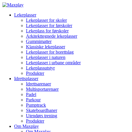
Lekeplasser
Lekeplasser for skoler
Lekeplasser for førskoler
Lekeplass for førskoler
Arkitekttegnede lekeplasser
Gummimatter
Klassiske lekeplasser
Lekeplasser for borettslag
Lekeplasser i naturen
Lekeplasser i urbane områder
Lekeplassutstyr
Produkter
Idrettsplasser
Idrettsarenaer
Multisportarenaer
Padel
Parkour
Pumptrack
Skateboardbaner
Utendørs trening
Produkter
Om Maxplay
Om Maxplay