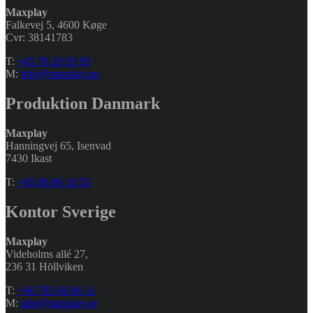
Maxplay
Falkevej 5, 4600 Køge
Cvr: 38141783
T:
+45 70 20 93 93
M:
info@maxplay.no
Produktion Danmark
Maxplay
Hanningvej 65, Isenvad
7430 Ikast
T:
+45 86 86 10 55
Kontor Sverige
Maxplay
Videholms allé 27
,
236 31 Höllviken
T:
+46 703 66 66 11
M:
info@maxplay.se