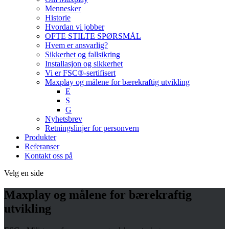
Mennesker
Historie
Hvordan vi jobber
OFTE STILTE SPØRSMÅL
Hvem er ansvarlig?
Sikkerhet og fallsikring
Installasjon og sikkerhet
Vi er FSC®-sertifisert
Maxplay og målene for bærekraftig utvikling
E
S
G
Nyhetsbrev
Retningslinjer for personvern
Produkter
Referanser
Kontakt oss på
Velg en side
Maxplay og målene for bærekraftig
utvikling