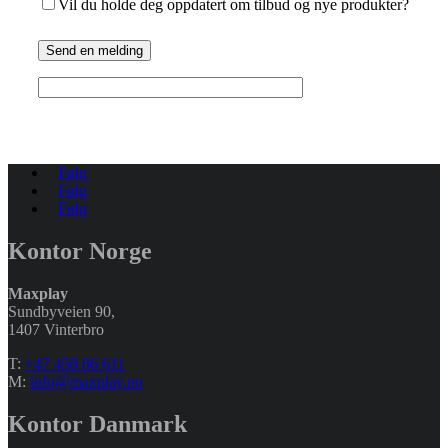
Vil du holde deg oppdatert om tilbud og nye produkter?
Send en melding
Følg
Følg
Følg
Kontor Norge
Maxplay
Sundbyveien 90,
1407 Vinterbro
T:
+47 458 86 611
M:
info@maxplay.no
Kontor Danmark