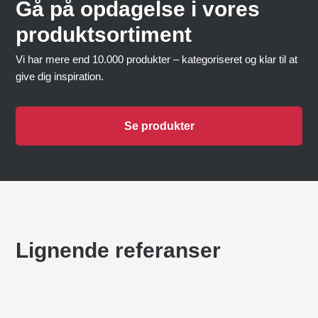
Gå på opdagelse i vores
produktsortiment
Vi har mere end 10.000 produkter – kategoriseret og klar til at
give dig inspiration.
Se produkter
Lignende referanser
VALHØJ SKOLE
Baner for flere formål
TH. LANGS SKOLEN
Baner for flere formål
,
Parkour
VANNLEK I BOGENSE
Lekeplasser
,
Lekeplasser i naturen