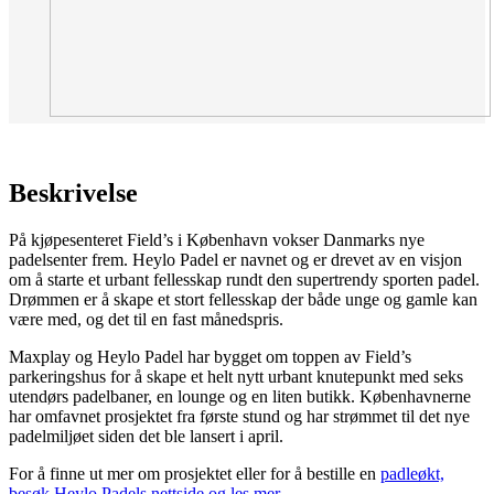
Beskrivelse
På kjøpesenteret Field’s i København vokser Danmarks nye
padelsenter frem. Heylo Padel er navnet og er drevet av en visjon
om å starte et urbant fellesskap rundt den supertrendy sporten padel.
Drømmen er å skape et stort fellesskap der både unge og gamle kan
være med, og det til en fast månedspris.
Maxplay og Heylo Padel har bygget om toppen av Field’s
parkeringshus for å skape et helt nytt urbant knutepunkt med seks
utendørs padelbaner, en lounge og en liten butikk. Københavnerne
har omfavnet prosjektet fra første stund og har strømmet til det nye
padelmiljøet siden det ble lansert i april.
For å finne ut mer om prosjektet eller for å bestille en
padleøkt,
besøk Heylo Padels nettside og les mer