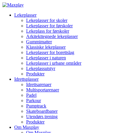
Lekeplasser
Lekeplasser for skoler
Lekeplasser for førskoler
Lekeplass for førskoler
Arkitekttegnede lekeplasser
Gummimatter
Klassiske lekeplasser
Lekeplasser for borettslag
Lekeplasser i naturen
Lekeplasser i urbane områder
Lekeplassutstyr
Produkter
Idrettsplasser
Idrettsarenaer
Multisportarenaer
Padel
Parkour
Pumptrack
Skateboardbaner
Utendørs trening
Produkter
Om Maxplay
Om Maxplay