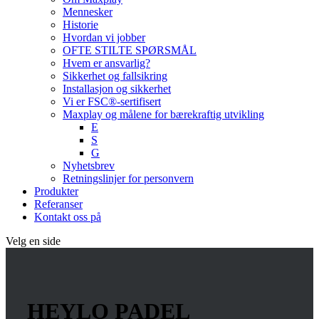
Mennesker
Historie
Hvordan vi jobber
OFTE STILTE SPØRSMÅL
Hvem er ansvarlig?
Sikkerhet og fallsikring
Installasjon og sikkerhet
Vi er FSC®-sertifisert
Maxplay og målene for bærekraftig utvikling
E
S
G
Nyhetsbrev
Retningslinjer for personvern
Produkter
Referanser
Kontakt oss på
Velg en side
HEYLO PADEL