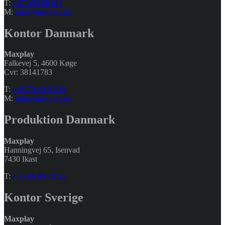
T:
+47 458 86 611
M:
info@maxplay.no
Kontor Danmark
Maxplay
Falkevej 5, 4600 Køge
Cvr: 38141783
T:
+45 70 20 93 93
M:
info@maxplay.no
Produktion Danmark
Maxplay
Hanningvej 65, Isenvad
7430 Ikast
T:
+45 86 86 10 55
Kontor Sverige
Maxplay