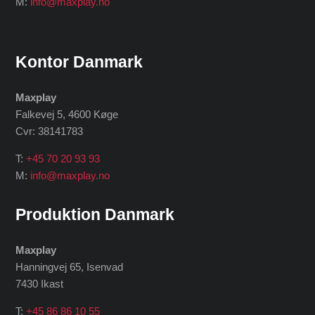
M:
info@maxplay.no
Kontor Danmark
Maxplay
Falkevej 5, 4600 Køge
Cvr: 38141783
T:
+45 70 20 93 93
M:
info@maxplay.no
Produktion Danmark
Maxplay
Hanningvej 65, Isenvad
7430 Ikast
T:
+45 86 86 10 55