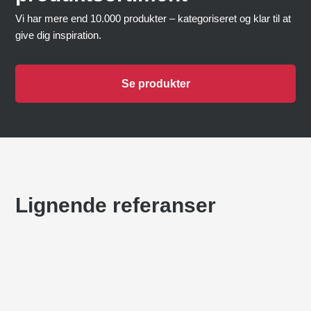
Vi har mere end 10.000 produkter – kategoriseret og klar til at
give dig inspiration.
Se produkter
Lignende referanser
SKOLEN PÅ STRANDBOULEVARDEN
Baner for flere formål
SORRING SKOLE
Baner for flere formål
,
Parkour
JULSÄLSTIFTELSEN, ROSKILDE
Baner for flere formål
,
Lekeplasser
JUELSMINDE NATURLEKEPLASS
Baner for flere formål
,
Lekeplasser
,
Lekeplasser i naturen
KÄLLGÅRDEN PRIVATSKOLE