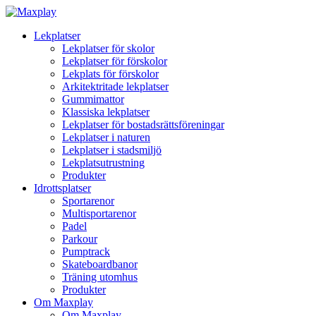
Lekplatser
Lekplatser för skolor
Lekplatser för förskolor
Lekplats för förskolor
Arkitektritade lekplatser
Gummimattor
Klassiska lekplatser
Lekplatser för bostadsrättsföreningar
Lekplatser i naturen
Lekplatser i stadsmiljö
Lekplatsutrustning
Produkter
Idrottsplatser
Sportarenor
Multisportarenor
Padel
Parkour
Pumptrack
Skateboardbanor
Träning utomhus
Produkter
Om Maxplay
Om Maxplay