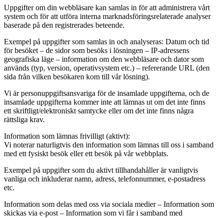
Uppgifter om din webbläsare kan samlas in för att administrera vårt
system och för att utföra interna marknadsföringsrelaterade analyser
baserade på den registrerades beteende.
Exempel på uppgifter som samlas in och analyseras: Datum och tid
för besöket – de sidor som besöks i lösningen – IP-adressens
geografiska läge – information om den webbläsare och dator som
används (typ, version, operativsystem etc.) – refererande URL (den
sida från vilken besökaren kom till vår lösning).
Vi är personuppgiftsansvariga för de insamlade uppgifterna, och de
insamlade uppgifterna kommer inte att lämnas ut om det inte finns
ett skriftligt/elektroniskt samtycke eller om det inte finns några
rättsliga krav.
Information som lämnas frivilligt (aktivt):
Vi noterar naturligtvis den information som lämnas till oss i samband
med ett fysiskt besök eller ett besök på vår webbplats.
Exempel på uppgifter som du aktivt tillhandahåller är vanligtvis
vanliga och inkluderar namn, adress, telefonnummer, e-postadress
etc.
Information som delas med oss via sociala medier – Information som
skickas via e-post – Information som vi får i samband med