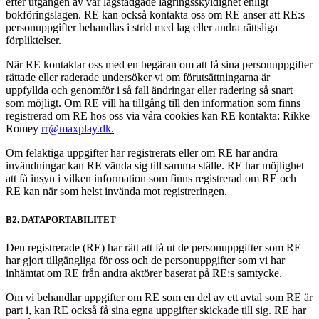
efter utgången av vår lagstadgade lagringsskyldighet enligt
bokföringslagen. RE kan också kontakta oss om RE anser att RE:s
personuppgifter behandlas i strid med lag eller andra rättsliga
förpliktelser.
När RE kontaktar oss med en begäran om att få sina personuppgifter
rättade eller raderade undersöker vi om förutsättningarna är
uppfyllda och genomför i så fall ändringar eller radering så snart
som möjligt. Om RE vill ha tillgång till den information som finns
registrerad om RE hos oss via våra cookies kan RE kontakta: Rikke
Romey
rr@maxplay.dk.
Om felaktiga uppgifter har registrerats eller om RE har andra
invändningar kan RE vända sig till samma ställe. RE har möjlighet
att få insyn i vilken information som finns registrerad om RE och
RE kan när som helst invända mot registreringen.
B2. DATAPORTABILITET
Den registrerade (RE) har rätt att få ut de personuppgifter som RE
har gjort tillgängliga för oss och de personuppgifter som vi har
inhämtat om RE från andra aktörer baserat på RE:s samtycke.
Om vi behandlar uppgifter om RE som en del av ett avtal som RE är
part i, kan RE också få sina egna uppgifter skickade till sig. RE har