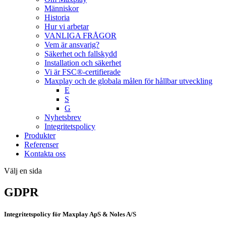
Människor
Historia
Hur vi arbetar
VANLIGA FRÅGOR
Vem är ansvarig?
Säkerhet och fallskydd
Installation och säkerhet
Vi är FSC®-certifierade
Maxplay och de globala målen för hållbar utveckling
E
S
G
Nyhetsbrev
Integritetspolicy
Produkter
Referenser
Kontakta oss
Välj en sida
GDPR
Integritetspolicy för Maxplay ApS & Noles A/S