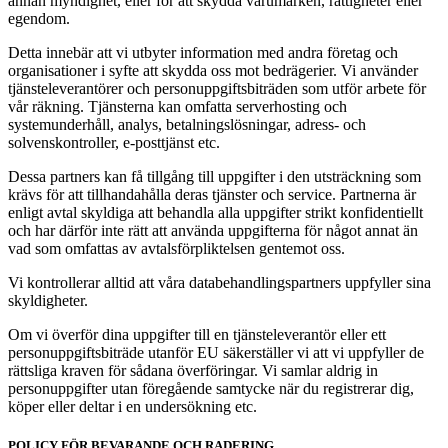
annan myndighet, eller för att skydda varumärken, rättigheter eller
egendom.
Detta innebär att vi utbyter information med andra företag och
organisationer i syfte att skydda oss mot bedrägerier. Vi använder
tjänsteleverantörer och personuppgiftsbiträden som utför arbete för
vår räkning. Tjänsterna kan omfatta serverhosting och
systemunderhåll, analys, betalningslösningar, adress- och
solvenskontroller, e-posttjänst etc.
Dessa partners kan få tillgång till uppgifter i den utsträckning som
krävs för att tillhandahålla deras tjänster och service. Partnerna är
enligt avtal skyldiga att behandla alla uppgifter strikt konfidentiellt
och har därför inte rätt att använda uppgifterna för något annat än
vad som omfattas av avtalsförpliktelsen gentemot oss.
Vi kontrollerar alltid att våra databehandlingspartners uppfyller sina
skyldigheter.
Om vi överför dina uppgifter till en tjänsteleverantör eller ett
personuppgiftsbiträde utanför EU säkerställer vi att vi uppfyller de
rättsliga kraven för sådana överföringar. Vi samlar aldrig in
personuppgifter utan föregående samtycke när du registrerar dig,
köper eller deltar i en undersökning etc.
POLICY FÖR BEVARANDE OCH RADERING