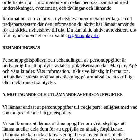
orderhantering – Information som delas med oss i samband med
undersökningar, evenemang och tävlingar och liknande.
Information som vi får via nyhetsbrevsprenumerationer lagras i ett
tredjepartssystem där den information du aktivt har lämnat används
för att skicka nyhetsbrev till dig. Du kan alltid aktivt avregistrera dig
från nyhetsbrevet eller skriva till:
rr@maxplay.dk
BEHANDLINGSBAS
Personuppgiftspolicyn och behandlingen av personuppgifter är
nödvändig för att uppfylla avtalsförpliktelserna mellan Maxplay ApS
och våra kunder. Viss information, inklusive känslig information,
behandlas i största möjliga utsträckning på grundval av ett skriftligt
eller elektroniskt samtycke.
A. MOTTAGANDE OCH UTLÄMNANDE AV PERSONUPPGIFTER
Vi lämnar endast ut personuppgifter till tredje part i enlighet med vad
som anges i denna integritetspolicy.
Vi kan komma att lämna ut dina uppgifter om vi är skyldiga att
lämna ut eller dela dem för att uppfylla en rättslig förpliktelse.
Utlämnande kan också krävas enligt beslut av en domstol eller