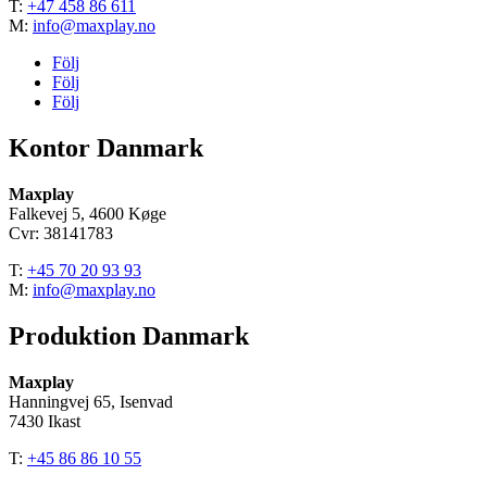
T:
+47 458 86 611
M:
info@maxplay.no
Följ
Följ
Följ
Kontor Danmark
Maxplay
Falkevej 5, 4600 Køge
Cvr: 38141783
T:
+45 70 20 93 93
M:
info@maxplay.no
Produktion Danmark
Maxplay
Hanningvej 65, Isenvad
7430 Ikast
T:
+45 86 86 10 55