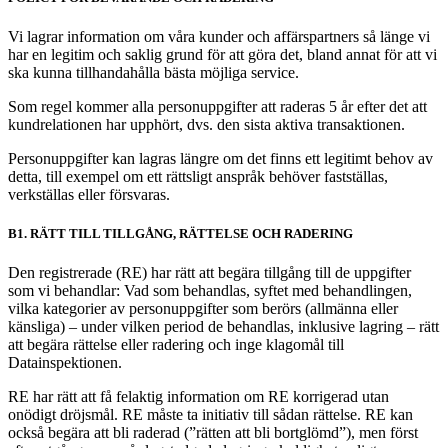
Vi lagrar information om våra kunder och affärspartners så länge vi
har en legitim och saklig grund för att göra det, bland annat för att vi
ska kunna tillhandahålla bästa möjliga service.
Som regel kommer alla personuppgifter att raderas 5 år efter det att
kundrelationen har upphört, dvs. den sista aktiva transaktionen.
Personuppgifter kan lagras längre om det finns ett legitimt behov av
detta, till exempel om ett rättsligt anspråk behöver fastställas,
verkställas eller försvaras.
B1. RÄTT TILL TILLGÅNG, RÄTTELSE OCH RADERING
Den registrerade (RE) har rätt att begära tillgång till de uppgifter
som vi behandlar: Vad som behandlas, syftet med behandlingen,
vilka kategorier av personuppgifter som berörs (allmänna eller
känsliga) – under vilken period de behandlas, inklusive lagring – rätt
att begära rättelse eller radering och inge klagomål till
Datainspektionen.
RE har rätt att få felaktig information om RE korrigerad utan
onödigt dröjsmål. RE måste ta initiativ till sådan rättelse. RE kan
också begära att bli raderad (”rätten att bli bortglömd”), men först