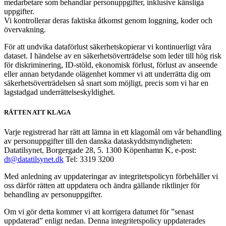
medarbetare som behandlar personuppgifter, inklusive känsliga
uppgifter.
Vi kontrollerar deras faktiska åtkomst genom loggning, koder och
övervakning.
För att undvika dataförlust säkerhetskopierar vi kontinuerligt våra
dataset. I händelse av en säkerhetsöverträdelse som leder till hög risk
för diskriminering, ID-stöld, ekonomisk förlust, förlust av anseende
eller annan betydande olägenhet kommer vi att underrätta dig om
säkerhetsöverträdelsen så snart som möjligt, precis som vi har en
lagstadgad underrättelseskyldighet.
RÄTTEN ATT KLAGA
Varje registrerad har rätt att lämna in ett klagomål om vår behandling
av personuppgifter till den danska dataskyddsmyndigheten:
Datatilsynet, Borgergade 28, 5. 1300 Köpenhamn K, e-post:
dt@datatilsynet.dk
Tel: 3319 3200
Med anledning av uppdateringar av integritetspolicyn förbehåller vi
oss därför rätten att uppdatera och ändra gällande riktlinjer för
behandling av personuppgifter.
Om vi gör detta kommer vi att korrigera datumet för ”senast
uppdaterad” enligt nedan. Denna integritetspolicy uppdaterades