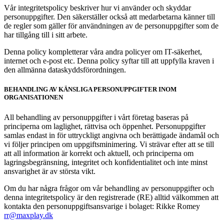
Vår integritetspolicy beskriver hur vi använder och skyddar
personuppgifter. Den säkerställer också att medarbetarna känner till
de regler som gäller för användningen av de personuppgifter som de
har tillgång till i sitt arbete.
Denna policy kompletterar våra andra policyer om IT-säkerhet,
internet och e-post etc. Denna policy syftar till att uppfylla kraven i
den allmänna dataskyddsförordningen.
BEHANDLING AV KÄNSLIGA PERSONUPPGIFTER INOM
ORGANISATIONEN
All behandling av personuppgifter i vårt företag baseras på
principerna om laglighet, rättvisa och öppenhet. Personuppgifter
samlas endast in för uttryckligt angivna och berättigade ändamål och
vi följer principen om uppgiftsminimering. Vi strävar efter att se till
att all information är korrekt och aktuell, och principerna om
lagringsbegränsning, integritet och konfidentialitet och inte minst
ansvarighet är av största vikt.
Om du har några frågor om vår behandling av personuppgifter och
denna integritetspolicy är den registrerade (RE) alltid välkommen att
kontakta den personuppgiftsansvarige i bolaget: Rikke Romey
rr@maxplay.dk