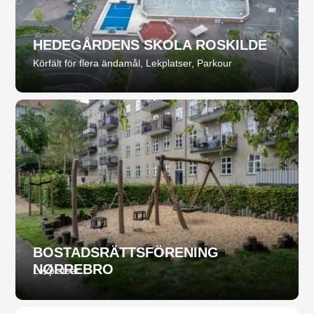
HEDEGÅRDENS SKOLA ROSKILDE
Körfält för flera ändamål
,
Lekplatser
,
Parkour
BOSTADSRÄTTSFÖRENING
NØRREBRO
Lekplatser