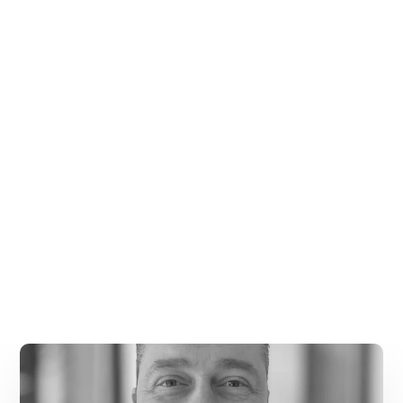
och börjar skapa en tidsplan för projektet.
Om lekplatsen behöver vara klar till ett visst
datum är det därför en god idé att nämna detta så
tidigt i processen som möjligt så att konsulten kan
ta hänsyn till eventuella leveranser som kan kräva
mer tid.
Nu återstår bara att se fram emot överlämnandet
av din nya lekplats.