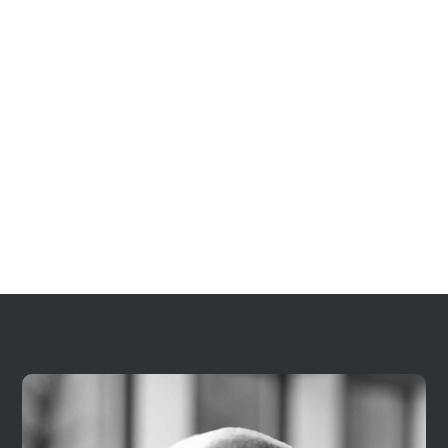
datum är det därför en god idé att nämna detta så
tidigt i processen som möjligt så att konsulten kan
ta hänsyn till eventuella leveranser som kan kräva
mer tid.
Nu återstår bara att se fram emot överlämnandet
av din nya lekplats.