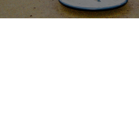

5
Lekplatser
Drömmer du om ett nytt
uthyrningsrum?
Med omfattande expertis inom utveckling av lekplatser för
institutioner kan Maxplay hjälpa dig att förverkliga dina
utemiljöer med lekredskap. Det kan vara en klassisk lekplats,
en naturlekplats eller en skräddarsydd leklösning. Vi finns i
Køge, men vi levererar till kunder i hela Norden.
När vi utvecklar lekplatser för institutioner prioriterar vi den
målgrupp som behöver leka och röra på sig. Vi kan designa
och bygga lekredskap som passar både skolelever, små barn