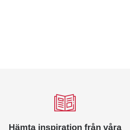
På Maxplay arbetar vi för klimatet och vägen mot ett
grönare samhälle.
grönare företagsprofil
. Vi vill utveckla
produkter och lösningar som lämnar ett ansvarsfullt
fotavtryck på vårt klimat. Vi arbetar för att samarbeta med
leverantörer som tar detta ansvar på lika stort allvar.
Läs mer här
Hämta inspiration från våra