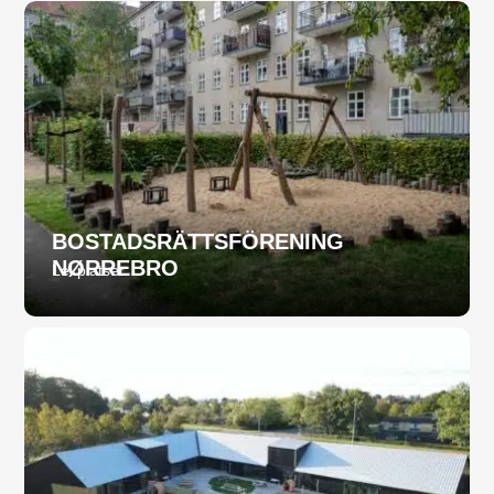
BOSTADSRÄTTSFÖRENING
NØRREBRO
Lekplatser