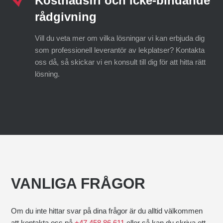
Kostnadsfri och icke-bindande
rådgivning
Vill du veta mer om vilka lösningar vi kan erbjuda dig
som professionell leverantör av lekplatser? Kontakta
oss då,
så skickar vi en konsult till dig för att hitta rätt
lösning.
VANLIGA FRÅGOR
Om du inte hittar svar på dina frågor är du alltid välkommen
att kontakta oss på
+47 458 86 611
eller så kan du skriva ett