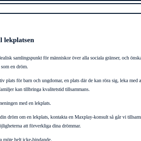
ll lekplatsen
dealisk samlingspunkt för människor över alla sociala gränser, och öns
ta som en dröm.
v plats för barn och ungdomar, en plats där de kan röra sig, leka med a
iljer kan tillbringa kvalitetstid tillsammans.
meningen med en lekplats.
a din dröm om en lekplats, kontakta en Maxplay-konsult så går vi tills
jligheterna att förverkliga dina drömmar.
ta möte helt icke-bindande.