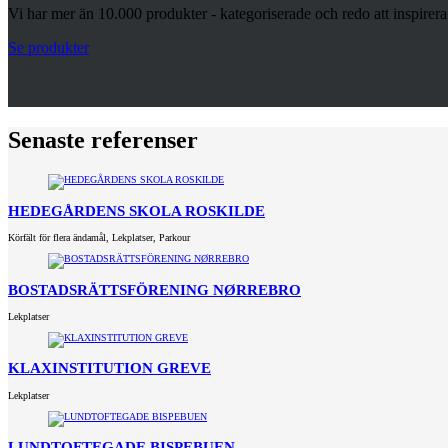
Vi har mer än 10.000 produkter - kategoriserade och redo att inspirera
Se produkter
Senaste referenser
HEDEGÅRDENS SKOLA ROSKILDE
Körfält för flera ändamål
,
Lekplatser
,
Parkour
BOSTADSRÄTTSFÖRENING NØRREBRO
Lekplatser
KLAXINSTITUTION GREVE
Lekplatser
LUNDTOFTEGADE BISPEBUEN