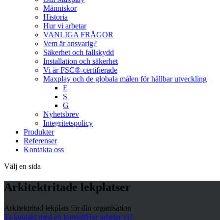
Människor
Historia
Hur vi arbetar
VANLIGA FRÅGOR
Vem är ansvarig?
Säkerhet och fallskydd
Installation och säkerhet
Vi är FSC®-certifierade
Maxplay och de globala målen för hållbar utveckling
E
S
G
Nyhetsbrev
Integritetspolicy
Produkter
Referenser
Kontakta oss
Välj en sida
Arkitektritade lekplatser
Arkitektritad lekplats för din organisation
Ta kontakt med en konsult
Hur arbetar vi?