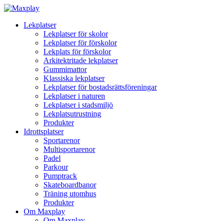
Lekplatser
Lekplatser för skolor
Lekplatser för förskolor
Lekplats för förskolor
Arkitektritade lekplatser
Gummimattor
Klassiska lekplatser
Lekplatser för bostadsrättsföreningar
Lekplatser i naturen
Lekplatser i stadsmiljö
Lekplatsutrustning
Produkter
Idrottsplatser
Sportarenor
Multisportarenor
Padel
Parkour
Pumptrack
Skateboardbanor
Träning utomhus
Produkter
Om Maxplay
Om Maxplay