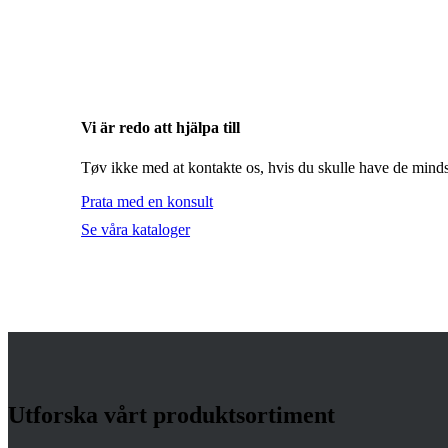
Vi är redo att hjälpa till
Tøv ikke med at kontakte os, hvis du skulle have de mind
Prata med en konsult
Se våra kataloger
Utforska vårt produktsortiment