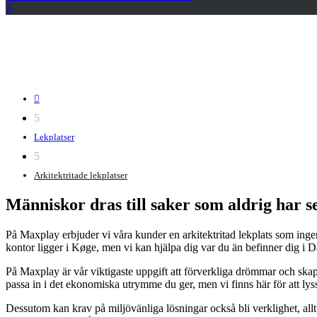
3

5
Lekplatser
5
Arkitektritade lekplatser
Människor dras till saker som aldrig har se
På Maxplay erbjuder vi våra kunder en arkitektritad lekplats som ingen 
kontor ligger i Køge, men vi kan hjälpa dig var du än befinner dig i 
På Maxplay är vår viktigaste uppgift att förverkliga drömmar och ska
passa in i det ekonomiska utrymme du ger, men vi finns här för att lyss
Dessutom kan krav på miljövänliga lösningar också bli verklighet, allt