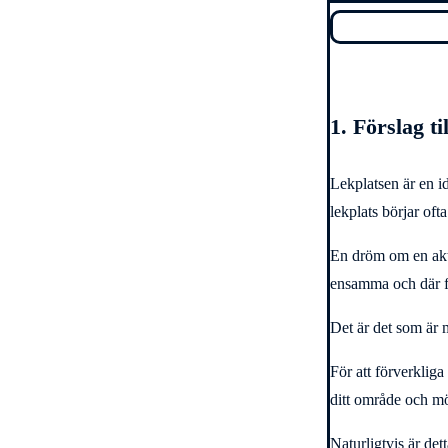
1. Förslag ti
Lekplatsen är en i
lekplats börjar of
En dröm om en akti
ensamma och där fam
Det är det som är 
För att förverklig
ditt område och mö
Naturligtvis är det