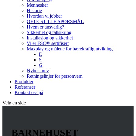
Mennesker
Historie
Hvordan vi jobber
OFTE STILTE SPØRSMÅL
Hvem er ansvarlig?
Sikkerhet og fallsikring
Installasjon og sikkerhet
Vi er FSC®-sertifisert
Maxplay og målene for bærekraftig utvikling
E
S
G
Nyhetsbrev
Retningslinjer for personvern
Produkter
Referanser
Kontakt oss på
Velg en side
BARNEHUSET