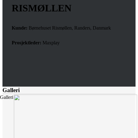
RISMØLLEN
Kunde:
Børnehuset Rismøllen, Randers, Danmark
Prosjektleder:
Maxplay
Galleri
Galleri