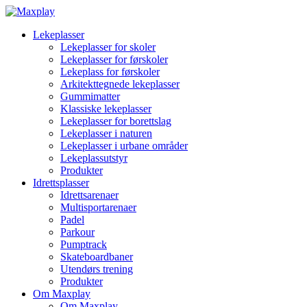
Lekeplasser
Lekeplasser for skoler
Lekeplasser for førskoler
Lekeplass for førskoler
Arkitekttegnede lekeplasser
Gummimatter
Klassiske lekeplasser
Lekeplasser for borettslag
Lekeplasser i naturen
Lekeplasser i urbane områder
Lekeplassutstyr
Produkter
Idrettsplasser
Idrettsarenaer
Multisportarenaer
Padel
Parkour
Pumptrack
Skateboardbaner
Utendørs trening
Produkter
Om Maxplay
Om Maxplay