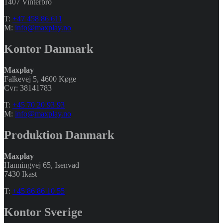
1407 Vinterbro
T:
+47 458 86 611
M:
info@maxplay.no
Kontor Danmark
Maxplay
Falkevej 5, 4600 Køge
Cvr: 38141783
T:
+45 70 20 93 93
M:
info@maxplay.no
Produktion Danmark
Maxplay
Hanningvej 65, Isenvad
7430 Ikast
T:
+45 86 86 10 55
Kontor Sverige