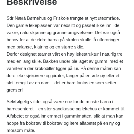
Beskrivelse
Sdr Nærå Børnehus og Friskole trengte et nytt uteområde.
Den gamle lekeplassen var nedslitt og passet ikke inn i de
vakre, naturskjønne og grønne omgivelsene. Det var også
behov for at de eldre barna på skolen skulle få utfordringer
med balanse, klatring og en større sklie.
Derfor designet teamet vårt en høy lekestruktur i naturlig tre
med en lang sklie. Bakken under ble laget av gummi med et
vanntema der krokodiller ligger på lur. På denne måten kan
dere leke sjørøvere og pirater, fanger på en øde øy eller et
slott omgitt av en dam – det er bare fantasien som setter
grenser!
Selvfølgelig vil det også være noe for de minste barna i
barnesenteret – en stor sandkasse og lekehus er kommet til.
Alfabetet er også innlemmet i gummimatten, slik at man kan
hoppe fra bokstav til bokstav og lære alfabetet på en ny og
morsom måte.