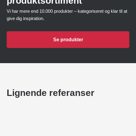
produktsortiment
Vi har mere end 10.000 produkter – kategoriseret og klar til at
give dig inspiration.
Se produkter
Lignende referanser
SKT. JOSEF SKOLA ROSKILDE
Lekeplasser
LUNDTOFTEGADE BISPEBUEN
Baner for flere formål
,
Lekeplasser
IKAST BRANDE TORG
Lekeplasser
NORDLYSET KØGE
Lekeplasser
FRITIDSKLUBB PUK