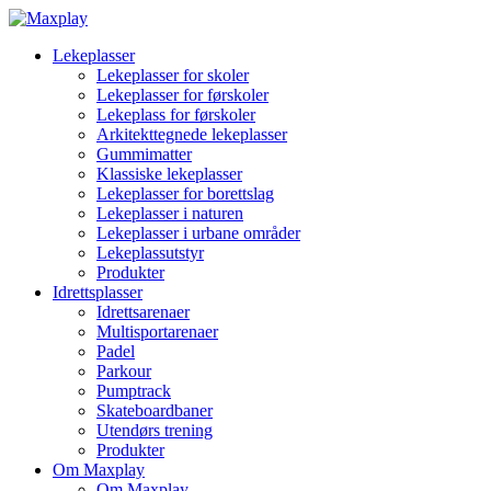
Lekeplasser
Lekeplasser for skoler
Lekeplasser for førskoler
Lekeplass for førskoler
Arkitekttegnede lekeplasser
Gummimatter
Klassiske lekeplasser
Lekeplasser for borettslag
Lekeplasser i naturen
Lekeplasser i urbane områder
Lekeplassutstyr
Produkter
Idrettsplasser
Idrettsarenaer
Multisportarenaer
Padel
Parkour
Pumptrack
Skateboardbaner
Utendørs trening
Produkter
Om Maxplay
Om Maxplay