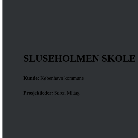
SLUSEHOLMEN SKOLE
Kunde:
København kommune
Prosjektleder:
Søren Mittag