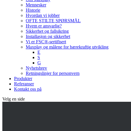
Mennesker
Historie
Hvordan vi jobber
OFTE STILTE SPØRSMÅL
Hvem er ansvarlig?
Sikkerhet og fallsikring
Installasjon og sikkerhet
Vi er FSC®-sertifisert
Maxplay og målene for bærekraftig utvikling
E
S
G
Nyhetsbrev
Retningslinjer for personvern
Produkter
Referanser
Kontakt oss på
Velg en side