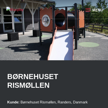
BØRNEHUSET
RISMØLLEN
Kunde:
Børnehuset Rismøllen, Randers, Danmark