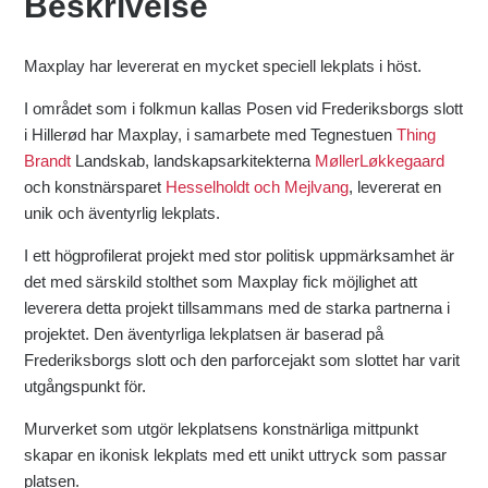
Beskrivelse
Maxplay har levererat en mycket speciell lekplats i höst.
I området som i folkmun kallas Posen vid Frederiksborgs slott
i Hillerød har Maxplay, i samarbete med Tegnestuen
Thing
Brandt
Landskab, landskapsarkitekterna
MøllerLøkkegaard
och konstnärsparet
Hesselholdt och Mejlvang
, levererat en
unik och äventyrlig lekplats.
I ett högprofilerat projekt med stor politisk uppmärksamhet är
det med särskild stolthet som Maxplay fick möjlighet att
leverera detta projekt tillsammans med de starka partnerna i
projektet. Den äventyrliga lekplatsen är baserad på
Frederiksborgs slott och den parforcejakt som slottet har varit
utgångspunkt för.
Murverket som utgör lekplatsens konstnärliga mittpunkt
skapar en ikonisk lekplats med ett unikt uttryck som passar
platsen.