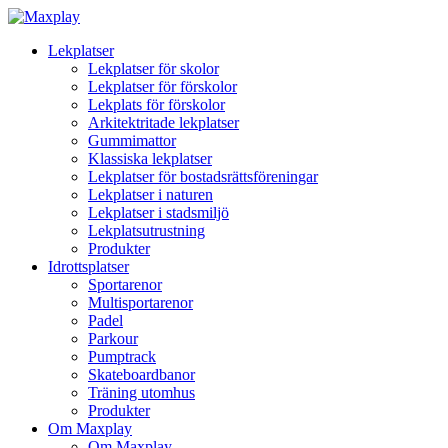
Lekplatser
Lekplatser för skolor
Lekplatser för förskolor
Lekplats för förskolor
Arkitektritade lekplatser
Gummimattor
Klassiska lekplatser
Lekplatser för bostadsrättsföreningar
Lekplatser i naturen
Lekplatser i stadsmiljö
Lekplatsutrustning
Produkter
Idrottsplatser
Sportarenor
Multisportarenor
Padel
Parkour
Pumptrack
Skateboardbanor
Träning utomhus
Produkter
Om Maxplay
Om Maxplay