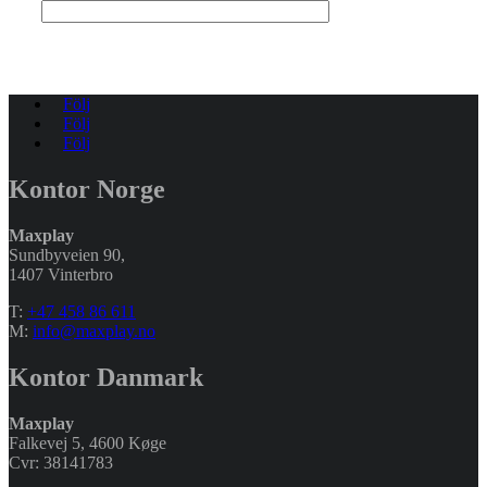
Följ
Följ
Följ
Kontor Norge
Maxplay
Sundbyveien 90,
1407 Vinterbro
T:
+47 458 86 611
M:
info@maxplay.no
Kontor Danmark
Maxplay
Falkevej 5, 4600 Køge
Cvr: 38141783