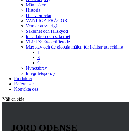
Människor
Historia
Hur vi arbetar
VANLIGA FRÅGOR
Vem är ansvarig?
Säkerhet och fallskydd
Installation och säkerhet
Vi är FSC®-certifierade
Maxplay och de globala målen för hållbar utveckling
E
S
G
Nyhetsbrev
Integritetspolicy
Produkter
Referenser
Kontakta oss
Välj en sida
JORD ODENSE