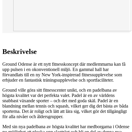
Beskrivelse
Ground Odense är ett nytt fitnesskoncept där medlemmarna kan få
upp pulsen i en okonventionell miljö. En gammal hall har
förvandlats till en ny New York-inspirerad fitnessupplevelse som
erbjuder en fantastisk träningsupplevelse och sportfaciliteter.
Ground ville göra sitt fitnesscenter unikt, och en padelbana av
högsta kvalitet var det perfekta valet. Padel är en av världens
snabbast växande sporter – och det med goda skäl. Padel är en
blandning mellan tennis och squash, vilket ger dig det bästa av båda
sporterna. Det är roligt och lätt att lära sig, vilket gör det tillgängligt
för alla nivåer och åldersgrupper.
Med sin nya padelbana av högsta kvalitet har medborgarna i Odense
nu möjlighet att plocka upp slagträet och bli en del av denna nya