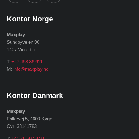
Kontor Norge
Maxplay
Sundbyveien 90,
1407 Vinterbro
T:
+47 458 86 611
M:
info@maxplay.no
Kontor Danmark
Maxplay
Falkevej 5, 4600 Køge
Cvr: 38141783
T:
+45 70 20 93 93