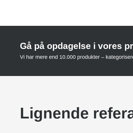
Gå på opdagelse i vores p
Vi har mere end 10.000 produkter – kategoriseret 
Lignende refer
ØSTERVEJENS FÖRSKOLA
Lekplatser
SØPARKEN IKAST