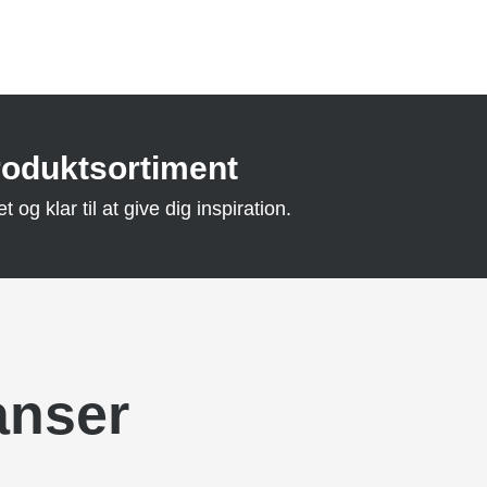
roduktsortiment
og klar til at give dig inspiration.
anser
KLAXINSTITUTION GREVE
Lekplatser
MADSBYPARKEN