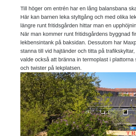
Till höger om entrén har en lång balansbana ska
Här kan barnen leka styltgång och med olika lek
längre runt fritidsgården hittar man en upphöjn
När man kommer runt fritidsgårdens byggnad f
lekbensintank på baksidan. Dessutom har Maxp
stanna till vid hajtänder och titta på trafikskyltar
valde också att bränna in termoplast i plattorna
och twister på lekplatsen.