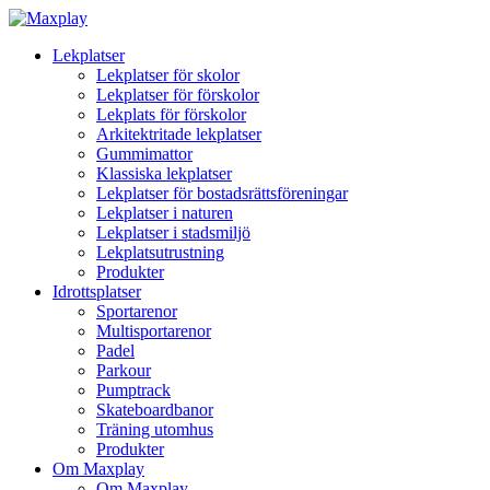
Lekplatser
Lekplatser för skolor
Lekplatser för förskolor
Lekplats för förskolor
Arkitektritade lekplatser
Gummimattor
Klassiska lekplatser
Lekplatser för bostadsrättsföreningar
Lekplatser i naturen
Lekplatser i stadsmiljö
Lekplatsutrustning
Produkter
Idrottsplatser
Sportarenor
Multisportarenor
Padel
Parkour
Pumptrack
Skateboardbanor
Träning utomhus
Produkter
Om Maxplay
Om Maxplay