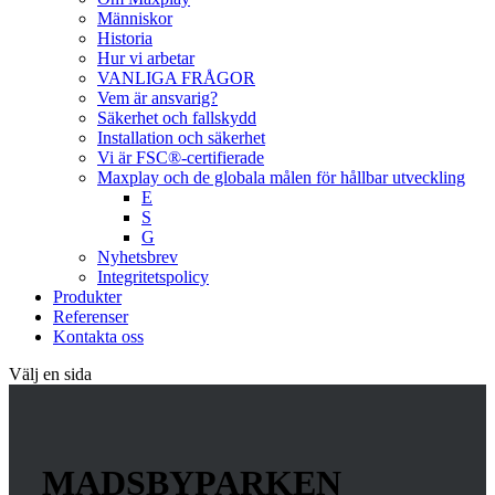
Människor
Historia
Hur vi arbetar
VANLIGA FRÅGOR
Vem är ansvarig?
Säkerhet och fallskydd
Installation och säkerhet
Vi är FSC®-certifierade
Maxplay och de globala målen för hållbar utveckling
E
S
G
Nyhetsbrev
Integritetspolicy
Produkter
Referenser
Kontakta oss
Välj en sida
MADSBYPARKEN