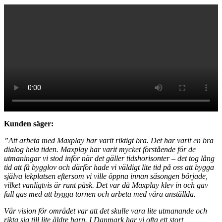
Kunden säger:
”Att arbeta med Maxplay har varit riktigt bra. Det har varit en bra
dialog hela tiden. Maxplay har varit mycket förstående för de
utmaningar vi stod inför när det gäller tidshorisonter – det tog lång
tid att få bygglov och därför hade vi väldigt lite tid på oss att bygga
själva lekplatsen eftersom vi ville öppna innan säsongen började,
vilket vanligtvis är runt påsk. Det var då Maxplay klev in och gav
full gas med att bygga tornen och arbeta med våra anställda.
Vår vision för området var att det skulle vara lite utmanande och
rikta sig till lite äldre barn. I Danmark har vi ofta ett stort