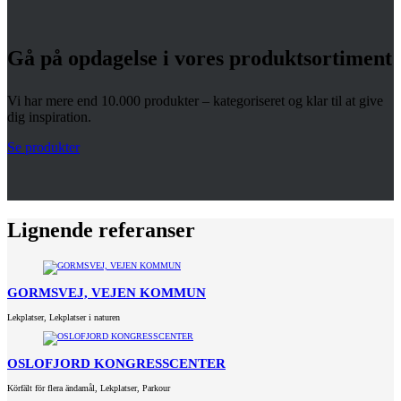
Gå på opdagelse i vores produktsortiment
Vi har mere end 10.000 produkter – kategoriseret og klar til at give
dig inspiration.
Se produkter
Lignende referanser
GORMSVEJ, VEJEN KOMMUN
Lekplatser
,
Lekplatser i naturen
OSLOFJORD KONGRESSCENTER
Körfält för flera ändamål
,
Lekplatser
,
Parkour