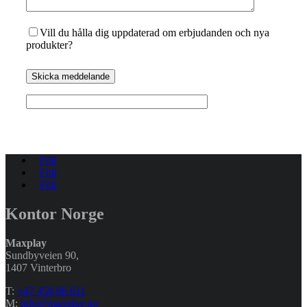
Vill du hålla dig uppdaterad om erbjudanden och nya
produkter?
Skicka meddelande
Följ
Följ
Följ
Kontor Norge
Maxplay
Sundbyveien 90,
1407 Vinterbro
T:
+47 458 86 611
M:
info@maxplay.no