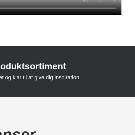
roduktsortiment
og klar til at give dig inspiration.
anser