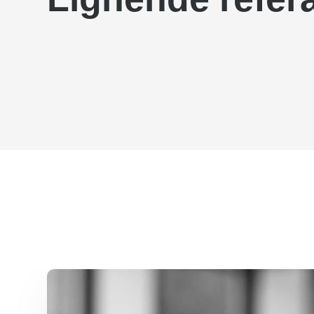
GORMSVEJ, VEJEN KOMMUN
Lekplatser
,
Lekplatser i naturen
SUNDBY ØSTER PLADS
Lekplatser