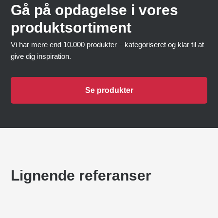
Gå på opdagelse i vores
produktsortiment
Vi har mere end 10.000 produkter – kategoriseret og klar til at
give dig inspiration.
Se produkter
Lignende referanser
BØRNEHUSET KARMSTEN
Körfält för flera ändamål
,
Lekplatser
KLÄTTERSTRUKTUR I EJBY
Lekplatser
GRÖNDALSVÄNGETS SKOLA