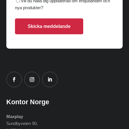
Vill du hålla dig uppdaterad om erbjudanden och
nya produkter?
Skicka meddelande
Kontor Norge
Maxplay
Sundbyveien 90,