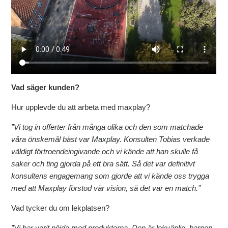
Vad säger kunden?
Hur upplevde du att arbeta med maxplay?
”Vi tog in offerter från många olika och den som matchade
våra önskemål bäst var Maxplay. Konsulten Tobias verkade
väldigt förtroendeingivande och vi kände att han skulle få
saker och ting gjorda på ett bra sätt. Så det var definitivt
konsultens engagemang som gjorde att vi kände oss trygga
med att Maxplay förstod vår vision, så det var en match.”
Vad tycker du om lekplatsen?
”Vi har varit nöjda med produkterna. Den är lekvänlig, barnen